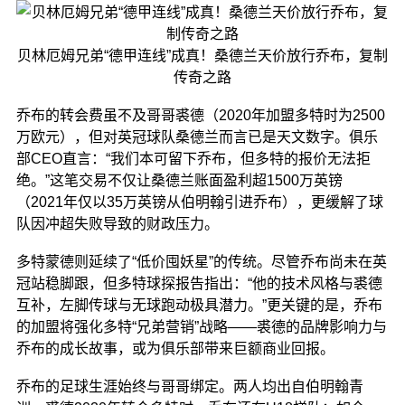
贝林厄姆兄弟“德甲连线”成真！桑德兰天价放行乔布，复制
传奇之路
乔布的转会费虽不及哥哥裘德（2020年加盟多特时为2500
万欧元），但对英冠球队桑德兰而言已是天文数字。俱乐
部CEO直言：“我们本可留下乔布，但多特的报价无法拒
绝。”这笔交易不仅让桑德兰账面盈利超1500万英镑
（2021年仅以35万英镑从伯明翰引进乔布），更缓解了球
队因冲超失败导致的财政压力。
多特蒙德则延续了“低价囤妖星”的传统。尽管乔布尚未在英
冠站稳脚跟，但多特球探报告指出：“他的技术风格与裘德
互补，左脚传球与无球跑动极具潜力。”更关键的是，乔布
的加盟将强化多特“兄弟营销”战略——裘德的品牌影响力与
乔布的成长故事，或为俱乐部带来巨额商业回报。
乔布的足球生涯始终与哥哥绑定。两人均出自伯明翰青