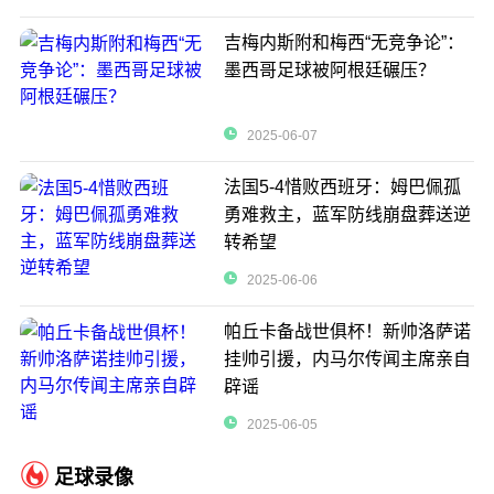
吉梅内斯附和梅西“无竞争论”：
墨西哥足球被阿根廷碾压？
2025-06-07
法国5-4惜败西班牙：姆巴佩孤
勇难救主，蓝军防线崩盘葬送逆
转希望
2025-06-06
帕丘卡备战世俱杯！新帅洛萨诺
挂帅引援，内马尔传闻主席亲自
辟谣
2025-06-05
足球录像