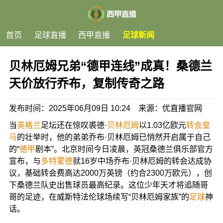
首页
足球直播
西甲直播
足球新闻
贝林厄姆兄弟“德甲连线”成真！桑德兰
天价放行乔布，复制传奇之路
发布时间：2025年06月09日 10:24 来源：优直播官网
当
英格兰
足坛还在惊叹裘德·
贝林厄姆
以1.03亿欧元
转会
皇
马
的壮举时，他的弟弟乔布·贝林厄姆已悄然开启属于自己
的“
德甲
剧本”。北京时间今日凌晨，英冠桑德兰俱乐部官方
宣布，与
多特蒙德
就16岁中场乔布·贝林厄姆的转会达成协
议，基础转会费高达2000万英镑（约合2300万欧元），创
下桑德兰队史出售球员最高纪录。这位少年天才将追随哥
哥的足迹，在威斯特法伦球场续写“贝林厄姆家族”的
足球
神
话。