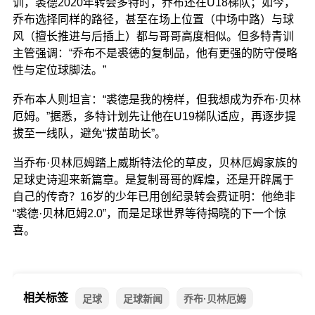
训，裘德2020年转会多特时，乔布还在U18梯队；如今，
乔布选择同样的路径，甚至在场上位置（中场中路）与球
风（擅长推进与后插上）都与哥哥高度相似。但多特青训
主管强调：“乔布不是裘德的复制品，他有更强的防守侵略
性与定位球脚法。”
乔布本人则坦言：“裘德是我的榜样，但我想成为乔布·贝林
厄姆。”据悉，多特计划先让他在U19梯队适应，再逐步提
拔至一线队，避免“拔苗助长”。
当乔布·贝林厄姆踏上威斯特法伦的草皮，贝林厄姆家族的
足球史诗迎来新篇章。是复制哥哥的辉煌，还是开辟属于
自己的传奇？16岁的少年已用创纪录转会费证明：他绝非
“裘德·贝林厄姆2.0”，而是足球世界等待揭晓的下一个惊
喜。
相关标签
足球
足球新闻
乔布·贝林厄姆