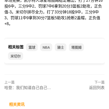
本场竞赛，凯尔特人球星塔图姆稳定输出，打了27分钟16
投6中，三分9中2、罚球7中6拿到20分3篮板2助攻，正负
值-3。米切尔拼尽全力，打了33分钟18投9中，三分9中
3、罚球11中9拿到30分7篮板5助攻1抢断2盖帽，正负值
+8。
相关标签
篮球
NBA
骑士
塔图姆
米切尔
上一篇
下一篇
哈登：我们知道自己自己足够好 能够能达到凯尔特人这个级别
返回列表
相关资讯