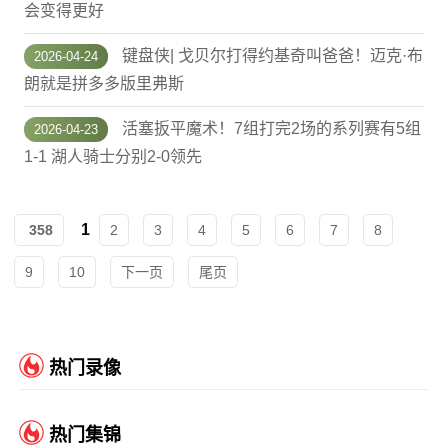
会变得更好
键盘侠| 戈贝尔打得约基奇叫爸爸！迈克·布
2026-04-24
朗就是拼多多版里弗斯
活塞扳平魔术！7组打完2场的系列赛有5组
2026-04-23
1-1 湖人骑士分别2-0领先
1
358
2
3
4
5
6
7
8
9
10
下一页
尾页
热门录像
热门集锦