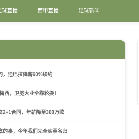
足球直播
西甲直播
足球新闻
约，迪巴拉降薪60%续约
卫梅西，卫冕大业全靠轮换！
2+1合同，年薪降至300万欧
章的事，今年我们完全实至名归