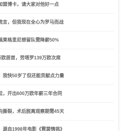
加盟博卡，请大家对他好一点
流言，但我现在全心为罗马而战
莱格里尼想留队需降薪50%
万欧居首，劳塔罗139万欧次席
，我快50岁了但还能贡献点力量
，开出600万欧年薪三年合同
向撕裂，术后脱离观察期需45天
源自1998年电影《霓裳情挑》