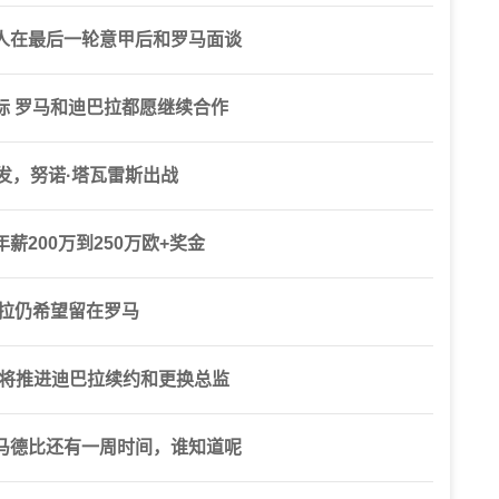
人在最后一轮意甲后和罗马面谈
标 罗马和迪巴拉都愿继续合作
发，努诺·塔瓦雷斯出战
200万到250万欧+奖金
巴拉仍希望留在罗马
，将推进迪巴拉续约和更换总监
马德比还有一周时间，谁知道呢