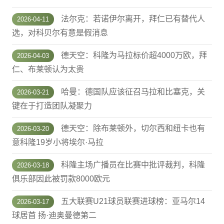
法尔克：若诺伊尔离开，拜仁已有替代人
2026-04-11
选，对科贝尔有意是假消息
德天空：科隆为马拉标价超4000万欧，拜
2026-04-03
仁、布莱顿认为太贵
哈曼：德国队应该征召马拉和比塞克，关
2026-03-21
键在于打造团队凝聚力
德天空：除布莱顿外，切尔西和纽卡也有
2026-03-20
意科隆19岁小将埃尔·马拉
科隆主场广播员在比赛中批评裁判，科隆
2026-03-18
俱乐部因此被罚款8000欧元
五大联赛U21球员联赛进球榜：亚马尔14
2026-03-17
球居首 扬·迪奥曼德第二