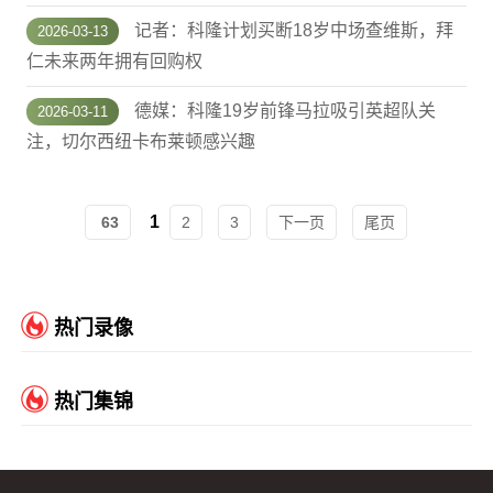
记者：科隆计划买断18岁中场查维斯，拜
2026-03-13
仁未来两年拥有回购权
德媒：科隆19岁前锋马拉吸引英超队关
2026-03-11
注，切尔西纽卡布莱顿感兴趣
1
63
2
3
下一页
尾页
热门录像
热门集锦