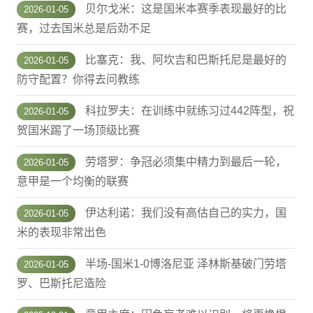
贝尔戈米：这是国米本赛季表现最好的比
2026-01-05
赛，过去国米总是后劲不足
比塞克：我、阿坎吉和巴斯托尼是最好的
2026-01-05
防守配置？你得去问教练
科拉罗夫：在训练中就练习过442阵型，祝
2026-01-05
贺国米踢了一场顶级比赛
劳塔罗：争冠必须集中精力到最后一轮，
2026-01-05
意甲是一个均衡的联赛
伊达利诺：我们没有高估自己的实力，国
2026-01-05
米的表现非常出色
半场-国米1-0博洛尼亚 泽林斯基破门劳塔
2026-01-05
罗、巴斯托尼造险